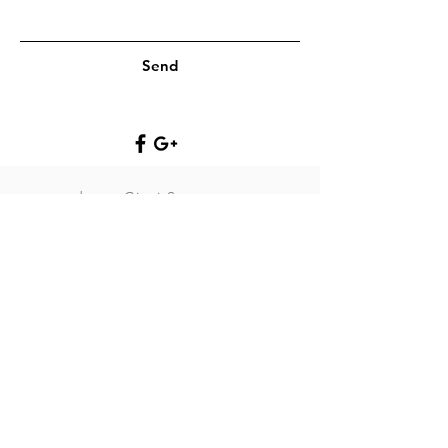
Send
dr.ssa Giusi Scopacasa
Psicologa Psicoterapeuta Individuale
di Coppia e Familiare-Mediazione
Familiare- Specialista del Trauma
DPTS- Sessuologa Clinica .
Ipnoterapeuta.