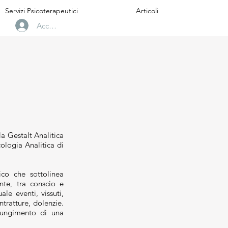
Servizi Psicoterapeutici
Articoli
Accedi
la Gestalt Analitica
cologia Analitica di
ico che sottolinea
nte, tra conscio e
le eventi, vissuti,
ntratture, dolenzie.
giungimento di una