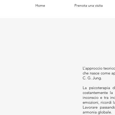
Home
Prenota una visita
L’approccio teorico
che nasce come appr
C. G. Jung.
La psicoterapia d
costantemente la 
inconscio e tra in
emozioni, ricordi l
Lavorare passando
armonia globale.