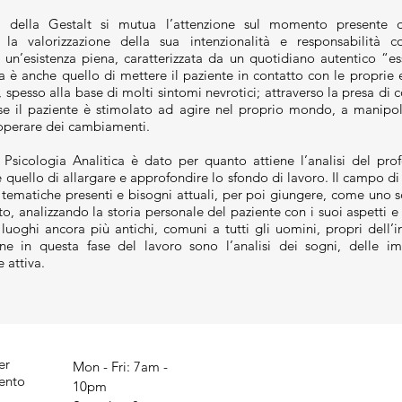
a della Gestalt si mutua l’attenzione sul momento presente de
 la valorizzazione della sua intenzionalità e responsabilità 
un’esistenza piena, caratterizzata da un quotidiano autentico “e
a è anche quello di mettere il paziente in contatto con le proprie 
 spesso alla base di molti sintomi nevrotici; attraverso la presa di co
rse il paziente è stimolato ad agire nel proprio mondo, a manipo
 operare dei cambiamenti.
a Psicologia Analitica è dato per quanto attiene l’analisi del p
quello di allargare e approfondire lo sfondo di lavoro. Il campo di 
 tematiche presenti e bisogni attuali, per poi giungere, come uno 
to, analizzando la storia personale del paziente con i suoi aspetti e s
 luoghi ancora più antichi, comuni a tutti gli uomini, propri dell’i
ne in questa fase del lavoro sono l’analisi dei sogni, delle imm
 attiva.
er
Mon - Fri: 7am -
ento
10pm