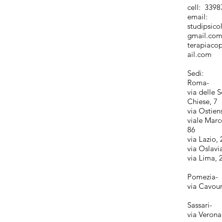
cell: 3398
email:
studipsico
gmail.co
terapiac
ail.com
Sedi:
Roma-
via delle S
Chiese, 7
via Ostien
viale Marc
86
via Lazio,
via Oslavi
via Lima, 
Pomezia-
via Cavour
Sassari-
via Verona