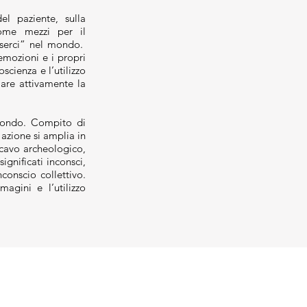
l paziente, sulla
come mezzi per il
sserci” nel mondo.
emozioni e i propri
scienza e l’utilizzo
lare attivamente la
rofondo. Compito di
azione si amplia in
scavo archeologico,
ignificati inconsci,
nconscio collettivo.
agini e l’utilizzo