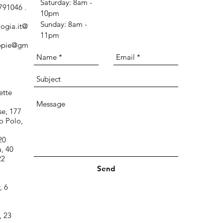
​​Saturday: 8am -
791046 .
10pm
​Sunday: 8am -
logia.it@
11pm
m
oppie@gm
ette
se, 177
o Polo,
 20
a, 40
22
Send
, 6
, 23